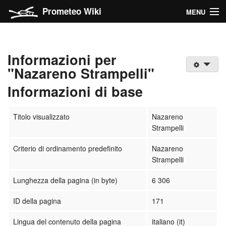
Prometeo Wiki
MENU
Il farro
Informazioni per
Categorie del Wiki
"Nazareno Strampelli"
Navigazione
Informazioni di base
Ricerca
Titolo visualizzato
Nazareno
Strampelli
Entra
Criterio di ordinamento predefinito
Nazareno
Strampelli
Lunghezza della pagina (in byte)
6 306
ID della pagina
171
Lingua del contenuto della pagina
italiano (it)