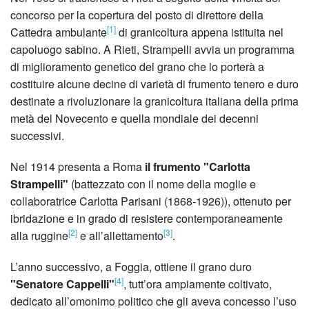
concorso per la copertura del posto di direttore della
[1]
Cattedra ambulante
di granicoltura appena istituita nel
capoluogo sabino. A Rieti, Strampelli avvia un programma
di miglioramento genetico del grano che lo porterà a
costituire alcune decine di varietà di frumento tenero e duro
destinate a rivoluzionare la granicoltura italiana della prima
metà del Novecento e quella mondiale dei decenni
successivi.
Nel 1914 presenta a Roma
il frumento "Carlotta
Strampelli"
(battezzato con il nome della moglie e
collaboratrice Carlotta Parisani (1868-1926)), ottenuto per
ibridazione e in grado di resistere contemporaneamente
[2]
[3]
alla ruggine
e all’allettamento
.
L’anno successivo, a Foggia, ottiene il grano duro
[4]
"Senatore Cappelli"
, tutt’ora ampiamente coltivato,
dedicato all’omonimo politico che gli aveva concesso l’uso