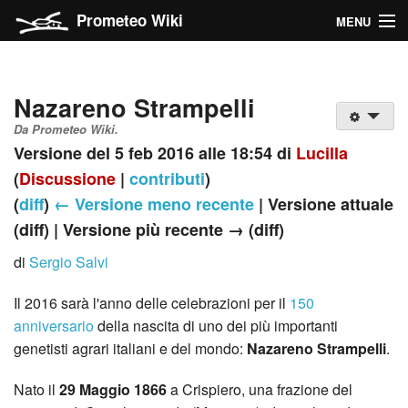
Prometeo Wiki
MENU
Il farro
Nazareno Strampelli
Categorie del Wiki
Da Prometeo Wiki.
Navigazione
Versione del 5 feb 2016 alle 18:54 di
Lucilla
(
Discussione
|
contributi
)
Ricerca
(
diff
)
← Versione meno recente
| Versione attuale
(diff) | Versione più recente → (diff)
di
Sergio Salvi
Entra
Il 2016 sarà l'anno delle celebrazioni per il
150
anniversario
della nascita di uno dei più importanti
genetisti agrari italiani e del mondo:
Nazareno Strampelli
.
Nato il
29 Maggio 1866
a Crispiero, una frazione del