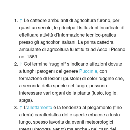
↑
Le cattedre ambulanti di agricoltura furono, per
quasi un secolo, le principali istituzioni incaricate di
effettuare attività d’informazione tecnico-pratica
presso gli agricoltori italiani. La prima cattedra
ambulante di agricoltura fu istituita ad Ascoli Piceno
nel 1863.
↑
Col termine “ruggini” s’indicano affezioni dovute
a funghi patogeni del genere
Puccinia
, con
formazione di lesioni (pustole) di color ruggine che,
a seconda della specie del fungo, possono
interessare vari organi della pianta (fusto, foglie,
spiga).
↑
L’
allettamento
è la tendenza al piegamento (fino
a terra) caratteristica delle specie erbacee a fusto
lungo, spesso favorita da eventi meteorologici
intensi (pioggia, vento) ma anche - nel caso del