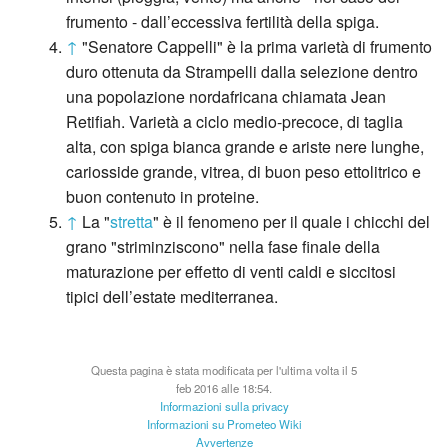
frumento - dall’eccessiva fertilità della spiga.
↑
"Senatore Cappelli" è la prima varietà di frumento
duro ottenuta da Strampelli dalla selezione dentro
una popolazione nordafricana chiamata Jean
Retifiah. Varietà a ciclo medio-precoce, di taglia
alta, con spiga bianca grande e ariste nere lunghe,
cariosside grande, vitrea, di buon peso ettolitrico e
buon contenuto in proteine.
↑
La "
stretta
" è il fenomeno per il quale i chicchi del
grano "striminziscono" nella fase finale della
maturazione per effetto di venti caldi e siccitosi
tipici dell’estate mediterranea.
Questa pagina è stata modificata per l'ultima volta il 5
feb 2016 alle 18:54.
Informazioni sulla privacy
Informazioni su Prometeo Wiki
Avvertenze