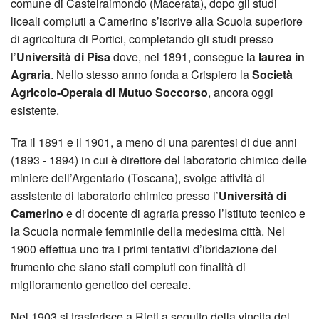
comune di Castelraimondo (Macerata), dopo gli studi
liceali compiuti a Camerino s’iscrive alla Scuola superiore
di agricoltura di Portici, completando gli studi presso
l’
Università di Pisa
dove, nel 1891, consegue la
laurea in
Agraria
. Nello stesso anno fonda a Crispiero la
Società
Agricolo-Operaia di Mutuo Soccorso
, ancora oggi
esistente.
Tra il 1891 e il 1901, a meno di una parentesi di due anni
(1893 - 1894) in cui è direttore del laboratorio chimico delle
miniere dell’Argentario (Toscana), svolge attività di
assistente di laboratorio chimico presso l’
Università di
Camerino
e di docente di agraria presso l’Istituto tecnico e
la Scuola normale femminile della medesima città. Nel
1900 effettua uno tra i primi tentativi d’ibridazione del
frumento che siano stati compiuti con finalità di
miglioramento genetico del cereale.
Nel 1903 si trasferisce a Rieti a seguito della vincita del