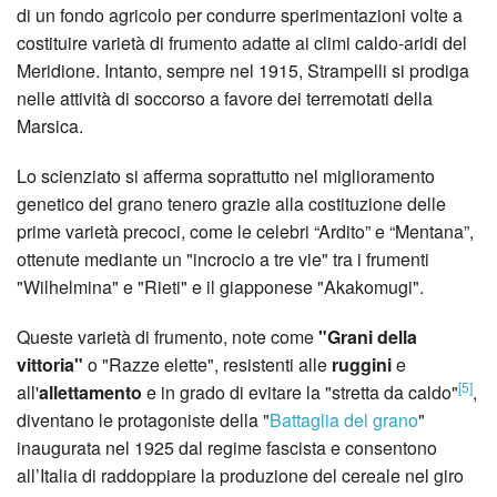
di un fondo agricolo per condurre sperimentazioni volte a
costituire varietà di frumento adatte ai climi caldo-aridi del
Meridione. Intanto, sempre nel 1915, Strampelli si prodiga
nelle attività di soccorso a favore dei terremotati della
Marsica.
Lo scienziato si afferma soprattutto nel miglioramento
genetico del grano tenero grazie alla costituzione delle
prime varietà precoci, come le celebri “Ardito” e “Mentana”,
ottenute mediante un "incrocio a tre vie" tra i frumenti
"Wilhelmina" e "Rieti" e il giapponese "Akakomugi".
Queste varietà di frumento, note come
"Grani della
vittoria"
o "Razze elette", resistenti alle
ruggini
e
[5]
all'
allettamento
e in grado di evitare la "stretta da caldo"
,
diventano le protagoniste della "
Battaglia del grano
"
inaugurata nel 1925 dal regime fascista e consentono
all’Italia di raddoppiare la produzione del cereale nel giro