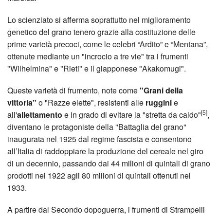
Lo scienziato si afferma soprattutto nel miglioramento
genetico del grano tenero grazie alla costituzione delle
prime varietà precoci, come le celebri “Ardito” e “Mentana”,
ottenute mediante un "incrocio a tre vie" tra i frumenti
"Wilhelmina" e "Rieti" e il giapponese "Akakomugi".
Queste varietà di frumento, note come
"Grani della
vittoria"
o "Razze elette", resistenti alle
ruggini
e
[5]
all'
allettamento
e in grado di evitare la "stretta da caldo"
,
diventano le protagoniste della "
Battaglia del grano
"
inaugurata nel 1925 dal regime fascista e consentono
all’Italia di raddoppiare la produzione del cereale nel giro
di un decennio, passando dai 44 milioni di quintali di grano
prodotti nel 1922 agli 80 milioni di quintali ottenuti nel
1933.
A partire dal Secondo dopoguerra, i frumenti di Strampelli