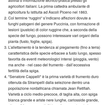
attività d’informazione tecnico-pratica presso gli
agricoltori italiani. La prima cattedra ambulante di
agricoltura fu istituita ad Ascoli Piceno nel 1863.
Col termine “ruggini” s’indicano affezioni dovute a
funghi patogeni del genere
Puccinia
, con formazione di
lesioni (pustole) di color ruggine che, a seconda della
specie del fungo, possono interessare vari organi della
pianta (fusto, foglie, spiga).
L’
allettamento
è la tendenza al piegamento (fino a terra)
caratteristica delle specie erbacee a fusto lungo, spesso
favorita da eventi meteorologici intensi (pioggia, vento)
ma anche - nel caso del frumento - dall’eccessiva
fertilità della spiga.
"Senatore Cappelli" è la prima varietà di frumento duro
ottenuta da Strampelli dalla selezione dentro una
popolazione nordafricana chiamata Jean Retifiah.
Varietà a ciclo medio-precoce, di taglia alta, con spiga
bianca grande e ariste nere lunghe, cariosside grande,