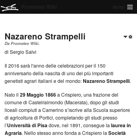
Prometeo Wiki
MENU
Il farro
Categorie del Wiki
Navigazione
Nazareno Strampelli
Ricerca
Da Prometeo Wiki.
di
Sergio Salvi
Entra
Il 2016 sarà l'anno delle celebrazioni per il
150
anniversario
della nascita di uno dei più importanti
genetisti agrari italiani e del mondo:
Nazareno Strampelli
.
Nato il
29 Maggio 1866
a Crispiero, una frazione del
comune di Castelraimondo (Macerata), dopo gli studi
liceali compiuti a Camerino s’iscrive alla Scuola superiore
di agricoltura di Portici, completando gli studi presso
l’
Università di Pisa
dove, nel 1891, consegue la
laurea in
Agraria
. Nello stesso anno fonda a Crispiero la
Società