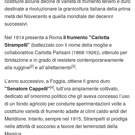
costituire alcune decine di varietà di frumento tenero e duro
destinate a rivoluzionare la granicoltura italiana della prima
metà del Novecento e quella mondiale dei decenni
successivi.
Nel 1914 presenta a Roma
il frumento "Carlotta
Strampelli"
(battezzato con il nome della moglie e
collaboratrice Carlotta Parisani (1868-1926)), ottenuto per
ibridazione e in grado di resistere contemporaneamente
[2]
[3]
alla ruggine
e all’allettamento
.
L’anno successivo, a Foggia, ottiene il grano duro
[4]
"Senatore Cappelli"
, tutt’ora ampiamente coltivato,
dedicato all’omonimo politico che gli aveva concesso l’uso
di un fondo agricolo per condurre sperimentazioni volte a
costituire varietà di frumento adatte ai climi caldo-aridi del
Meridione. Intanto, sempre nel 1915, Strampelli si prodiga
nelle attività di soccorso a favore dei terremotati della
Marsica.