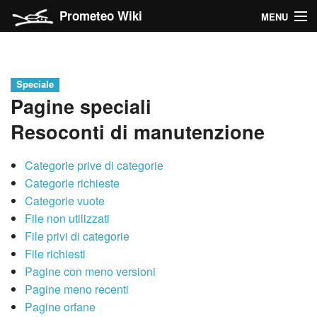
Prometeo Wiki
MENU
Il farro
Categorie del Wiki
Speciale
Pagine speciali
Navigazione
Resoconti di manutenzione
Ricerca
Categorie prive di categorie
Categorie richieste
Categorie vuote
Entra
File non utilizzati
File privi di categorie
File richiesti
Pagine con meno versioni
Pagine meno recenti
Pagine orfane