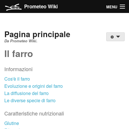
Prometeo Wiki
MENU
Il farro
Pagina principale
Categorie del Wiki
Da Prometeo Wiki.
Navigazione
Il farro
Ricerca
Informazioni
Cos'è il farro
Entra
Evoluzione e origini del farro
La diffusione del farro
Le diverse specie di farro
Caratteristiche nutrizionali
Glutine